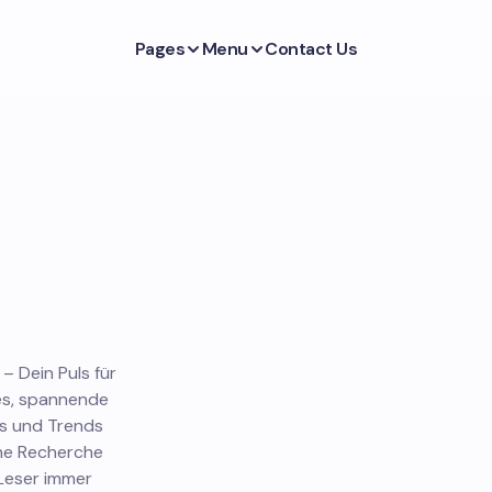
Pages
Menu
Contact Us
– Dein Puls für
 es, spannende
is und Trends
che Recherche
 Leser immer