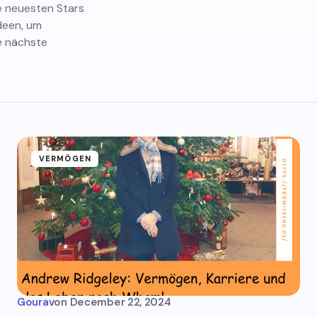
ie neuesten Stars
deen, um
e nächste
VERMÖGEN
Gourav
on
December 22, 2024