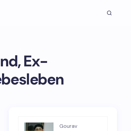
und, Ex-
iebesleben
Gourav