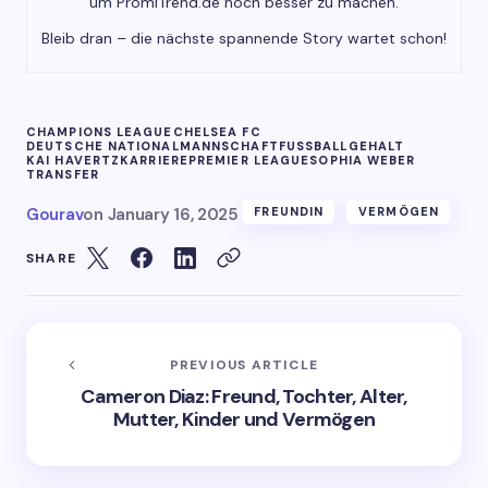
um PromiTrend.de noch besser zu machen.
Bleib dran – die nächste spannende Story wartet schon!
CHAMPIONS LEAGUE
CHELSEA FC
DEUTSCHE NATIONALMANNSCHAFT
FUSSBALL
GEHALT
KAI HAVERTZ
KARRIERE
PREMIER LEAGUE
SOPHIA WEBER
TRANSFER
Gourav
on
January 16, 2025
FREUNDIN
VERMÖGEN
SHARE
PREVIOUS ARTICLE
Cameron Diaz: Freund, Tochter, Alter,
Mutter, Kinder und Vermögen