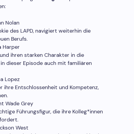
en:
hn Nolan
okie des LAPD, navigiert weiterhin die
uen Berufs.
a Harper
und ihren starken Charakter in die
e in dieser Episode auch mit familiären
la Lopez
er ihre Entschlossenheit und Kompetenz,
nen.
nt Wade Grey
htige Führungsfigur, die ihre Kolleg*innen
fordert.
ackson West