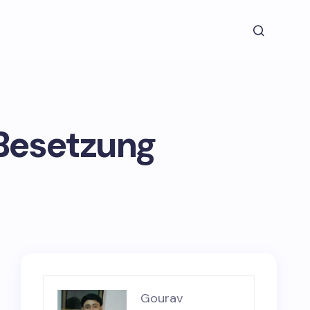
: Besetzung
Gourav