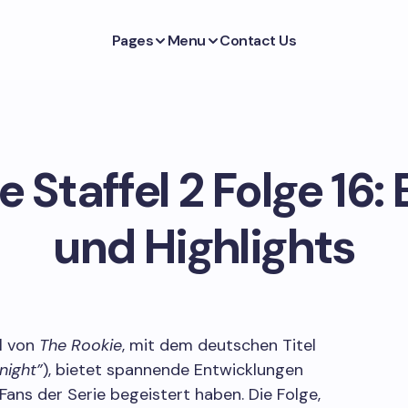
Pages
Menu
Contact Us
 Staffel 2 Folge 16
und Highlights
el von
The Rookie
, mit dem deutschen Titel
night”
), bietet spannende Entwicklungen
Fans der Serie begeistert haben. Die Folge,