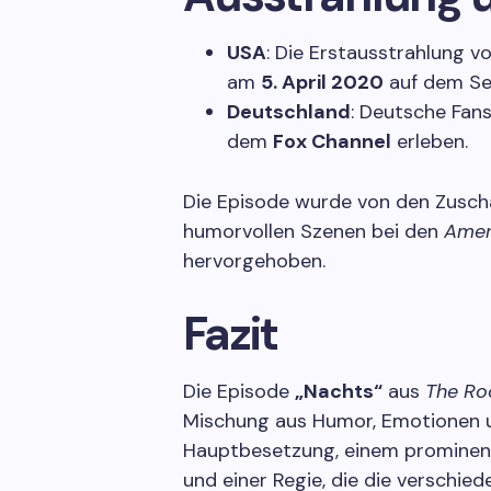
USA
: Die Erstausstrahlung v
am
5. April 2020
auf dem S
Deutschland
: Deutsche Fan
dem
Fox Channel
erleben.
Die Episode wurde von den Zusch
humorvollen Szenen bei den
Amer
hervorgehoben.
Fazit
Die Episode
„Nachts“
aus
The Ro
Mischung aus Humor, Emotionen u
Hauptbesetzung, einem prominen
und einer Regie, die die verschi