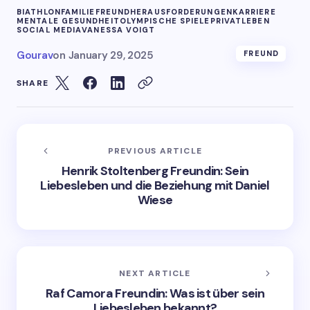
BIATHLON
FAMILIE
FREUND
HERAUSFORDERUNGEN
KARRIERE
MENTALE GESUNDHEIT
OLYMPISCHE SPIELE
PRIVATLEBEN
SOCIAL MEDIA
VANESSA VOIGT
Gourav
on
January 29, 2025
FREUND
SHARE
PREVIOUS ARTICLE
Henrik Stoltenberg Freundin: Sein
Liebesleben und die Beziehung mit Daniel
Wiese
NEXT ARTICLE
Raf Camora Freundin: Was ist über sein
Liebesleben bekannt?