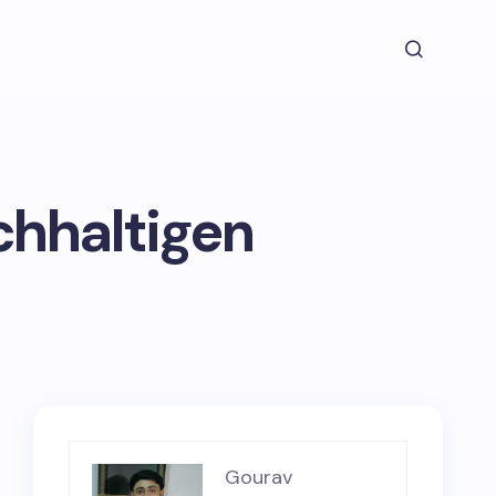
chhaltigen
Gourav