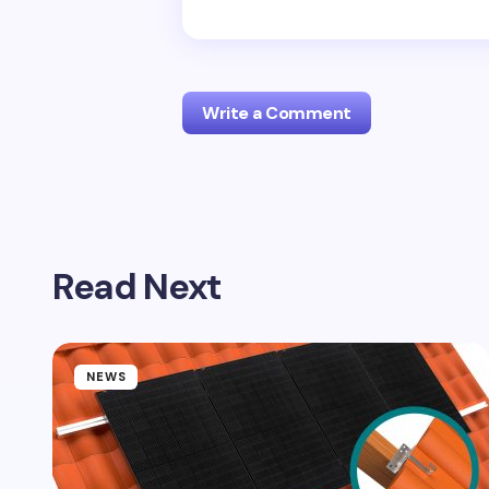
Write a Comment
Your email address will not be publis
Read Next
Name *
Your Comment *
NEWS