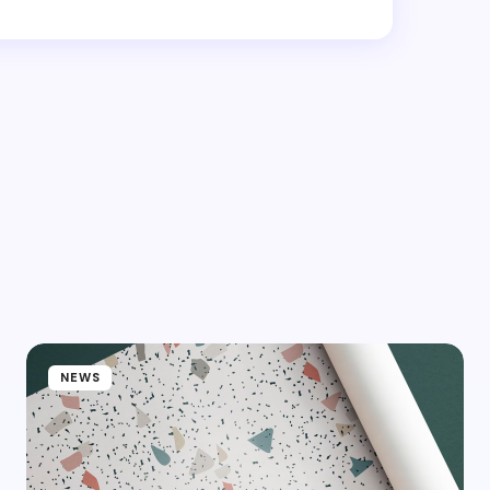
hed.
Required fields are marked
*
Email *
NEWS