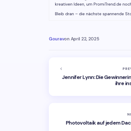
kreativen Ideen, um PromiTrend.de noc
Bleib dran – die nächste spannende St
Gourav
on
April 22, 2025
PRE
Jennifer Lynn: Die Gewinner
ihre i
N
Photovoltaik auf jedem Da