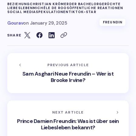
BEZIEHUNG
CHRISTIAN KRÖMER
DER BACHELOR
GERÜCHTE
LIEBESLEBEN
MICHÈLE DE ROOS
ÖFFENTLICHE REAKTIONEN
SOCIAL MEDIA
SPEKULATIONEN
TIKTOK-STAR
Gourav
on
January 29, 2025
FREUNDIN
SHARE
PREVIOUS ARTICLE
Sam Asghari Neue Freundin – Wer ist
Brooke Irvine?
NEXT ARTICLE
Prince Damien Freundin: Was ist über sein
Liebesleben bekannt?