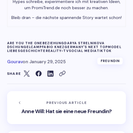
Hypes schreibe, experimentiere ich mit kreativen Ideen,
um PromiTrend.de noch besser zu machen.
Bleib dran – die nächste spannende Story wartet schon!
ARE YOU THE ONE
BEZIEHUNG
DARYA STRELNIKOVA
DSCHUNGELCAMP
FABIO KNEZ
GERMANY'S NEXT TOPMODEL
LIEBESGESCHICHTE
REALITY-TV
SOCIAL MEDIA
TIKTOK
Gourav
on
January 29, 2025
FREUNDIN
SHARE
PREVIOUS ARTICLE
Anne Will: Hat sie eine neue Freundin?