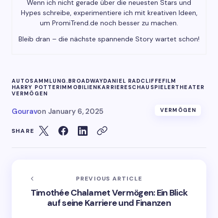
Wenn ich nicht gerade über die neuesten Stars und
Hypes schreibe, experimentiere ich mit kreativen Ideen,
um PromiTrend.de noch besser zu machen.
Bleib dran – die nächste spannende Story wartet schon!
AUTOSAMMLUNG.
BROADWAY
DANIEL RADCLIFFE
FILM
HARRY POTTER
IMMOBILIEN
KARRIERE
SCHAUSPIELER
THEATER
VERMÖGEN
Gourav
on
January 6, 2025
VERMÖGEN
SHARE
PREVIOUS ARTICLE
Timothée Chalamet Vermögen: Ein Blick
auf seine Karriere und Finanzen