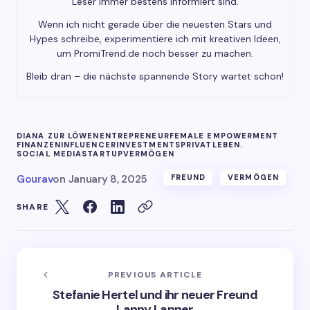
Leser immer bestens informiert sind.
Wenn ich nicht gerade über die neuesten Stars und
Hypes schreibe, experimentiere ich mit kreativen Ideen,
um PromiTrend.de noch besser zu machen.
Bleib dran – die nächste spannende Story wartet schon!
DIANA ZUR LÖWEN
ENTREPRENEUR
FEMALE EMPOWERMENT
FINANZEN
INFLUENCER
INVESTMENTS
PRIVATLEBEN.
SOCIAL MEDIA
STARTUP
VERMÖGEN
Gourav
on
January 8, 2025
FREUND
VERMÖGEN
SHARE
PREVIOUS ARTICLE
Stefanie Hertel und ihr neuer Freund
Lanny Lanner