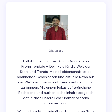
Your email address will not be published.
Required
fields are marked
*
Name *
Email *
Gourav
Hallo! Ich bin Gourav Singh, Gründer von
Your Comment *
PromiTrend.de – Dein Puls für die Welt der
Stars und Trends. Meine Leidenschaft ist es,
spannende Geschichten und aktuelle News aus
der Welt der Promis und Trends auf den Punkt
zu bringen. Mit einem Fokus auf gründliche
Recherche und authentische Inhalte sorge ich
dafür, dass unsere Leser immer bestens
Save my name and email in this browser for the
informiert sind.
next time I comment.
Wenn ich nicht gerade über die neuesten Stars