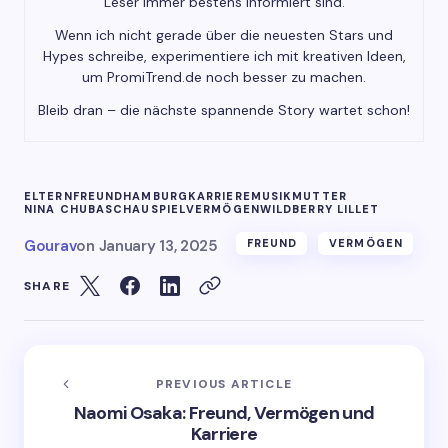
Leser immer bestens informiert sind.
Wenn ich nicht gerade über die neuesten Stars und
Hypes schreibe, experimentiere ich mit kreativen Ideen,
um PromiTrend.de noch besser zu machen.
Bleib dran – die nächste spannende Story wartet schon!
ELTERN
FREUND
HAMBURG
KARRIERE
MUSIK
MUTTER
NINA CHUBA
SCHAUSPIEL
VERMÖGEN
WILDBERRY LILLET
Gourav
on
January 13, 2025
FREUND
VERMÖGEN
SHARE
PREVIOUS ARTICLE
Naomi Osaka: Freund, Vermögen und
Karriere