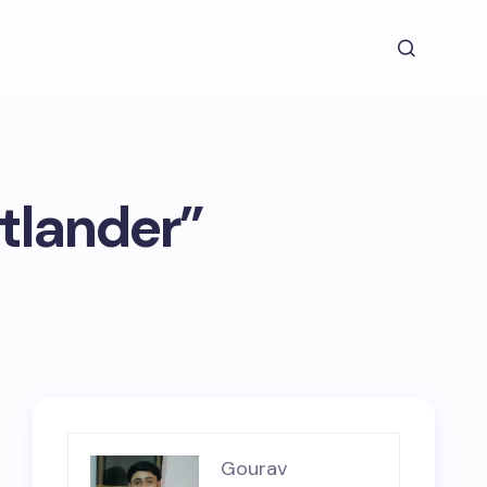
tlander”
Gourav