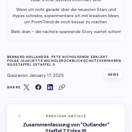
Wenn ich nicht gerade über die neuesten Stars und
Hypes schreibe, experimentiere ich mit kreativen Ideen,
um PromiTrend.de noch besser zu machen.
Bleib dran – die nächste spannende Story wartet schon!
BERNARD HOLLAND
DR. PETE NICHOLS
ENDE ERKLÄRT
FOLGE 10
JULIETTE NICHOLS
RÜCKBLICK
SCHUTZVERFAHREN
SILO
STAFFEL 2
STAFFEL 3
Gourav
on
January 17, 2025
NEWS
SHARE
PREVIOUS ARTICLE
Zusammenfassung von "Outlander"
Staffel 7, Folge 16