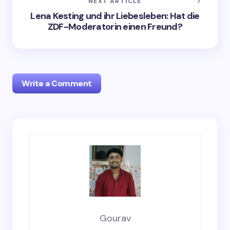
NEXT ARTICLE
Lena Kesting und ihr Liebesleben: Hat die
ZDF-Moderatorin einen Freund?
Write a Comment
Your email address will not be published.
Required
fields are marked
*
Name *
Email *
Gourav