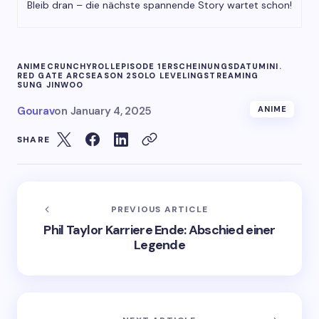
Bleib dran – die nächste spannende Story wartet schon!
ANIME
CRUNCHYROLL
EPISODE 1
ERSCHEINUNGSDATUM
INI.
RED GATE ARC
SEASON 2
SOLO LEVELING
STREAMING
SUNG JINWOO
Gourav
on
January 4, 2025
ANIME
SHARE
PREVIOUS ARTICLE
Phil Taylor Karriere Ende: Abschied einer
Legende